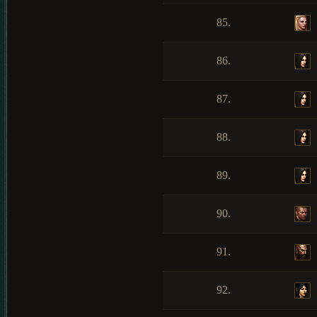
85.
86.
87.
88.
89.
90.
91.
92.