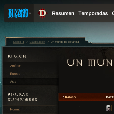
Diablo III
Clasificación
Un mundo de distancia
REGIÓN
UN MUND
América
Europa
Asia
FISURAS
RANGO
BATT
SUPERIORES
1.
Normal