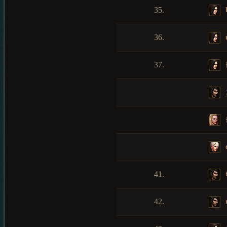
35.
R
36.
37.
41.
42.