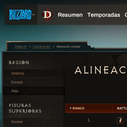
Diablo III
Clasificación
Alineación estelar
REGIÓN
ALINEAC
América
Europa
Asia
FISURAS
RANGO
BATT
SUPERIORES
1.
Normal