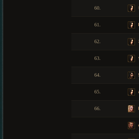
60.
61.
62.
63.
64.
65.
A
66.
D