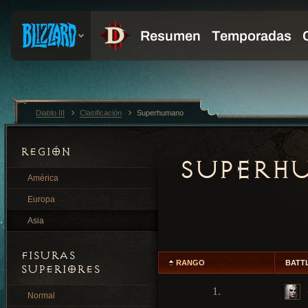
Diablo III
Clasificación
Superhumano
REGIÓN
SUPERH
América
Europa
Asia
FISURAS
RANGO
BATT
SUPERIORES
1.
Normal