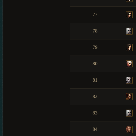
77.
78.
79.
80.
81.
82.
83.
84.