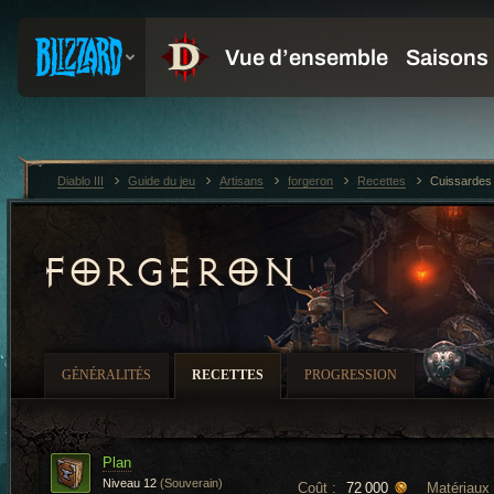
Diablo III
Guide du jeu
Artisans
forgeron
Recettes
Cuissardes
FORGERON
GÉNÉRALITÉS
RECETTES
PROGRESSION
Plan
Niveau 12
(Souverain)
Coût :
Matériaux 
72 000