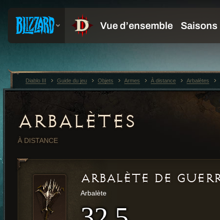
Diablo III
Guide du jeu
Objets
Armes
À distance
Arbalètes
ARBALÈTES
À DISTANCE
ARBALÈTE DE GUER
Arbalète
32,5