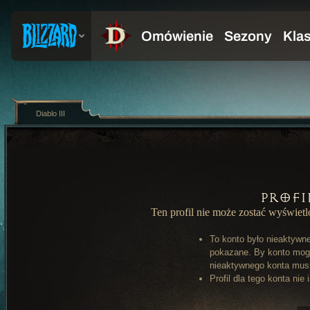
Diablo III
Profi
Ten profil nie może zostać wyświet
To konto było nieaktywn
pokazane. By konto mog
nieaktywnego konta musi 
Profil dla tego konta nie 