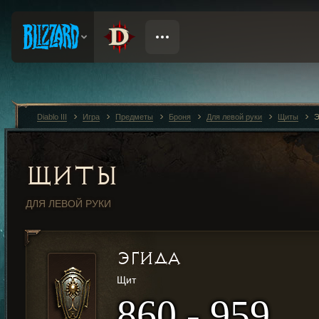
Diablo III
Игра
Предметы
Броня
Для левой руки
Щиты
Э
ЩИТЫ
ДЛЯ ЛЕВОЙ РУКИ
ЭГИДА
Щит
860 - 959