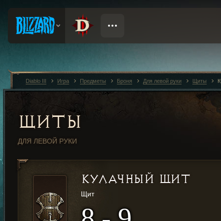
Diablo III
Игра
Предметы
Броня
Для левой руки
Щиты
К
ЩИТЫ
ДЛЯ ЛЕВОЙ РУКИ
КУЛАЧНЫЙ ЩИТ
Щит
8 - 9