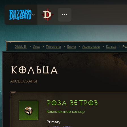
Diablo III
Игра
Предметы
Броня
Аксессуары
Кольца
Ро
КОЛЬЦА
АКСЕССУАРЫ
РОЗА ВЕТРОВ
Комплектное кольцо
Primary