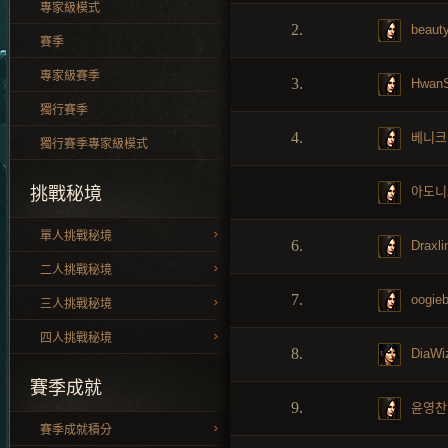
專家級模式
2.
beauty
賽季
專家級賽季
3.
Hwan
獨行賽季
4.
베니크
獨行賽季專家級模式
아도니
挑戰秘境
單人挑戰秘境
6.
Draxli
二人挑戰秘境
7.
oogieb
三人挑戰秘境
四人挑戰秘境
8.
DiaWi
賽季成就
9.
윤영찬
賽季成就積分