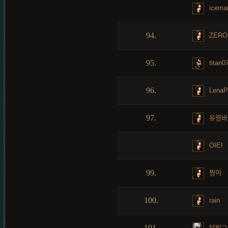
icema
94.
ZERO
95.
titan0
96.
LenaP
97.
유령바
OIEI
99.
찡이
100.
rain
101.
달빛그