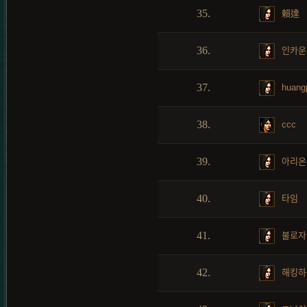
35.
賴達
36.
인카운
37.
huang
38.
ccc
39.
아리온
40.
타임
41.
불로자
42.
해킹하