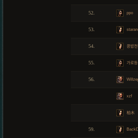
52.
ppo
53.
staran
54.
콩밥천
55.
가로등
56.
Willze
xzf
柏木
59.
BackD