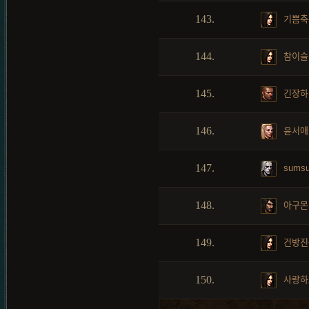
143.
기쁨축
144.
참이슬
145.
긴장하
146.
윤서애
147.
sumsu
148.
아구몬
149.
건방진
150.
사랑하