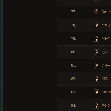
77.
DarkKn
78.
박보영
79.
어둠가
80.
천사
81.
만수르
82.
재즈
83.
Hunte
84.
하은짱