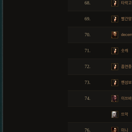
68.
타락고
69.
빨간망
70.
dece
71.
숫캐
72.
흡연충
73.
핸섬보
74.
이쓰바
뜨악
76.
미니