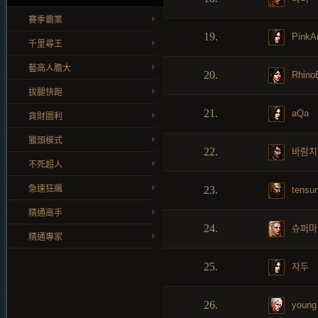
賽季霸業
19.
PinkA
千里尋王
藝高人膽大
20.
Rhino
拔腿快跑
21.
aQa
貪財圖利
獵頭模式
22.
바람치
不死超人
急速狂飆
23.
tensu
精通高手
24.
슈퍼마
精通專家
25.
자두
26.
young