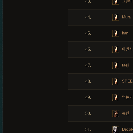
43.
그날이
44.
Mura
45.
han
46.
아빈서
47.
taeji
48.
SPEE
49.
먹는거
50.
뉴킨
51.
DecoN