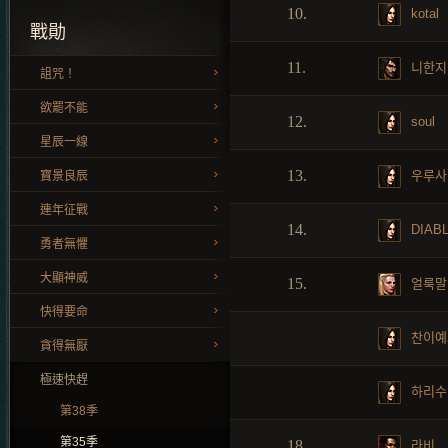
10.
kotal
戰勛
11.
니한지
詛咒！
欲罷不能
12.
soul
星辰一線
13.
우루사
寶景良辰
連年征戰
14.
DIAB
勇者無懼
大顯神威
15.
얼룩말
快得要命
찬이예
貪得無厭
極速快趕
하리수
第38季
第35季
18.
라비