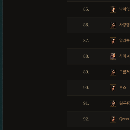
85.
낙이없
86.
사랑행
87.
열라뿡
88.
하마겨
89.
구름처
90.
흔스
91.
御乎
92.
Qwan