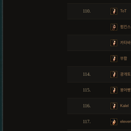
110.
ToT
펌킨스
카타바
부활
114.
광개토
115.
붕어빵
116.
Kalel
117.
eleve