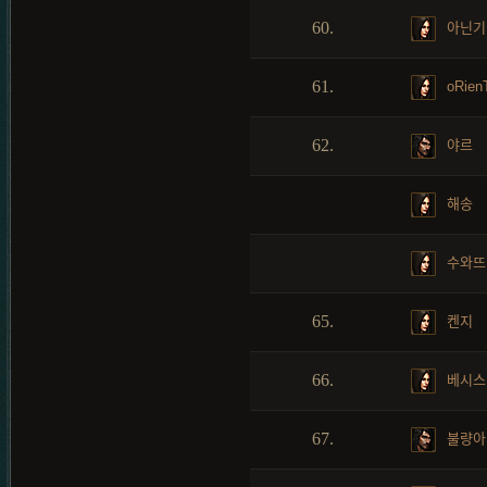
60.
아닌기
61.
oRienT
62.
야르
해송
수와뜨
65.
켄지
66.
베시스
67.
불량아