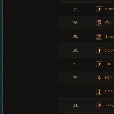
27.
tsuna
28.
YMon
29.
r1max
30.
천상천
31.
오빠
32.
라이노
사부작
34.
Lucky