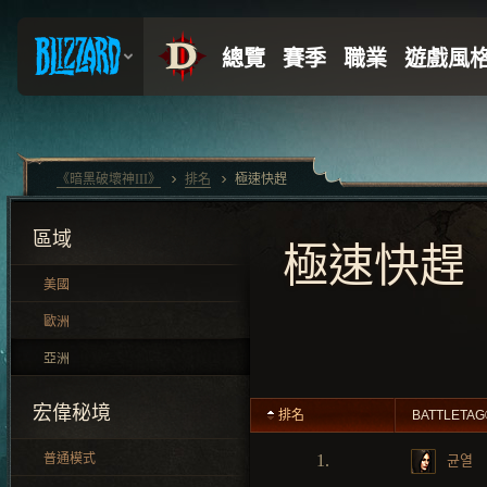
《暗黑破壞神III》
排名
極速快趕
區域
極速快趕
美國
歐洲
亞洲
宏偉秘境
排名
BATTLETAG
普通模式
1.
균열