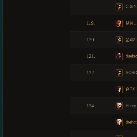
CD940
119.
杀神
120.
운의기
121.
duelso
122.
SOS
은곰이
124.
Henry
thehot