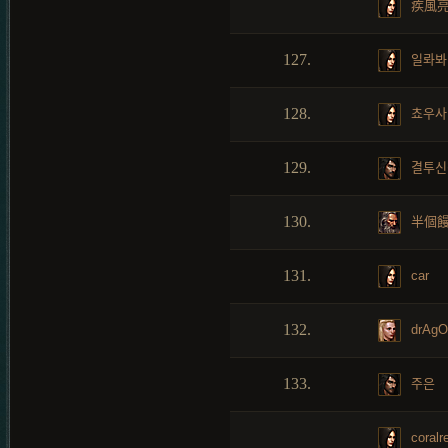
疾風
127.
일롸봐
128.
쵸우사
129.
결투신
130.
半個
131.
car
132.
drAg
133.
주은
coralr