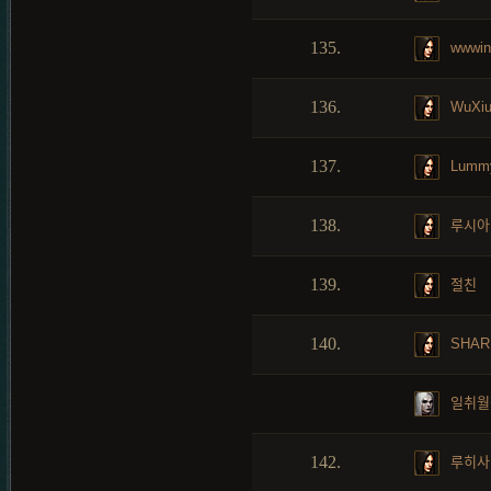
135.
wwwin
136.
WuXi
137.
Lumm
138.
루시아
139.
절친
140.
SHAR
일취월
142.
루히사