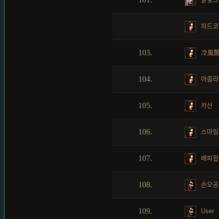
하드코
103.
冷風
104.
아즐라
105.
카산
106.
스마일
107.
배피협
108.
손오공
109.
User