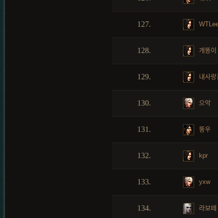
127.
WTLe
128.
개똥이
129.
내사랑
130.
으악
131.
뚱우
132.
kpr
133.
yxw
134.
라보떼