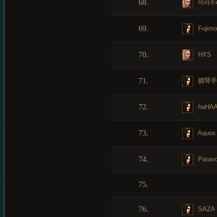
68.
미리수
69.
Fujimo
70.
HXS
71.
鋼琴手
72.
haHA
73.
Aquos
74.
Parav
75.
76.
SAZA