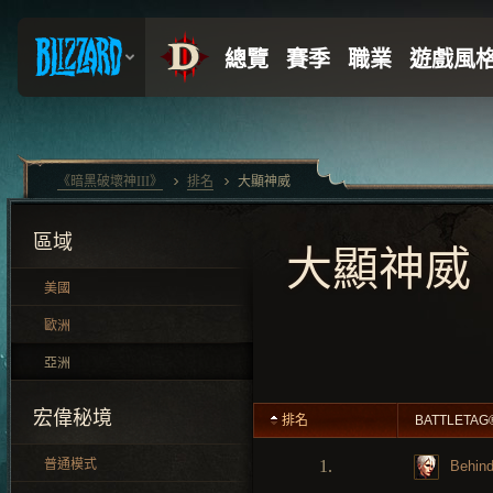
《暗黑破壞神III》
排名
大顯神威
區域
大顯神威
美國
歐洲
亞洲
宏偉秘境
排名
BATTLETAG
普通模式
1.
Behin