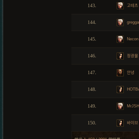
143.
고테츠
144.
gregga
145.
Necon
146.
정광물
147.
안녕
148.
HOTB
149.
MrJS
150.
바이브