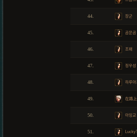
44.
장군
45.
곰문곰
46.
조패
47.
정우성
48.
하루아
49.
在路上
50.
아잉교
51.
Lucky