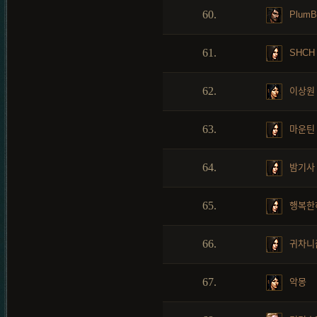
60.
PlumB
61.
SHCH
62.
이상원
63.
마운틴
64.
밤기사
65.
행복한
66.
귀차니
67.
악몽