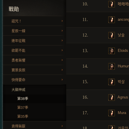
10.
哈哈哈
戰勛
11.
ancon
詛咒！
星辰一線
12.
낮술
連年征戰
13.
Eloids
欲罷不能
勇者無懼
14.
Humun
寶景良辰
快得要命
15.
박살
大顯神威
16.
Agnus
第38季
第37季
17.
Mura
第35季
貪得無厭
18.
가을의