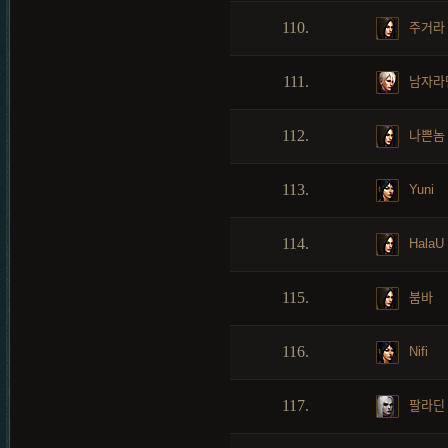
110.
주거라
111.
남자라
112.
나쁜놈
113.
Yuni
114.
HalaU
115.
붐바
116.
Nifi
117.
팔라딘