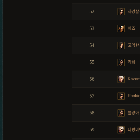
52.
하앙살
53.
바즈
54.
고약한
55.
라화
56.
Kaza
57.
Rooki
58.
불량아
59.
다방마