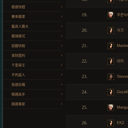
極速快趕
19.
푸른늑
賽季霸業
藝高人膽大
20.
지크
獵頭模式
21.
Master
拔腿快跑
貪財圖利
22.
라미
千里尋王
不死超人
23.
Steves
急速狂飆
24.
GozaK
精通高手
精通專家
25.
Mangu
26.
EK2