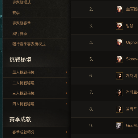
專家級模式
2.
血冥殷
賽季
專家級賽季
3.
잉용
獨行賽季
4.
Orpho
獨行賽季專家級模式
5.
Skeev
挑戰秘境
單人挑戰秘境
6.
개재미
二人挑戰秘境
7.
정의로
三人挑戰秘境
四人挑戰秘境
8.
울라프
賽季成就
9.
GodMa
賽季成就積分