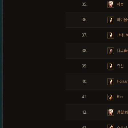
35.
하뇽
36.
바이올
37.
그대그
38.
다크슬
39.
쥬신
40.
Polaar
41.
Bier
42.
兵部尚
43.
스톰크