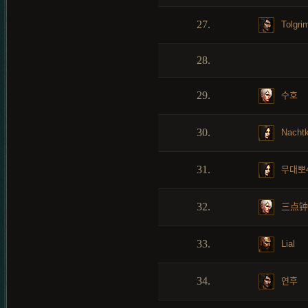
27.
Tolgri
28.
29.
수호
30.
Nachtk
31.
무대뽀4
32.
三点钟
33.
Lial
34.
연후