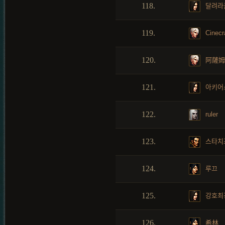
118.
달려라
119.
Cinecr
120.
阿薩姆
121.
아키어
122.
ruler
123.
스타치
124.
루끄
125.
강호최
126.
希林