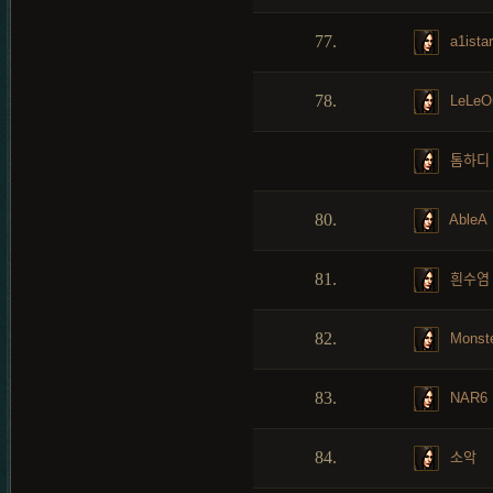
77.
a1istar
78.
LeLeO
톰하디
80.
AbleA
81.
흰수염
82.
Monst
83.
NAR6
84.
소악