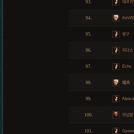
93.
데르키
94.
KeViN
95.
방구
96.
미다스
97.
Echo
98.
鐵馬
99.
Alpaca
100.
아님말
101.
Gyeon