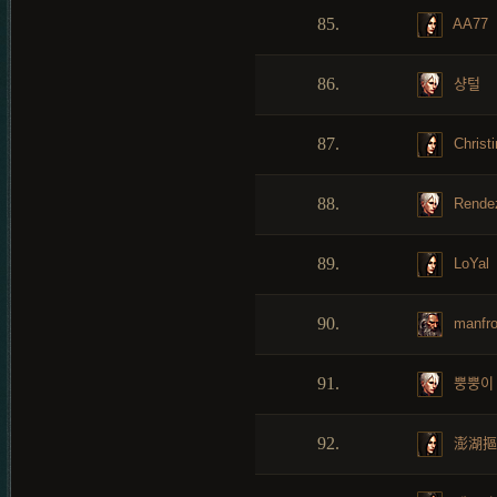
85.
AA77
86.
샹털
87.
Christi
88.
Rende
89.
LoYal
90.
manfr
91.
뿡뿡이
92.
澎湖摳