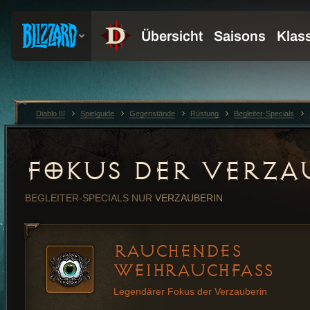
Diablo III
Spielguide
Gegenstände
Rüstung
Begleiter-Specials
FOKUS DER VERZA
BEGLEITER-SPECIALS
NUR
VERZAUBERIN
RAUCHENDES
WEIHRAUCHFASS
Legendärer Fokus der Verzauberin