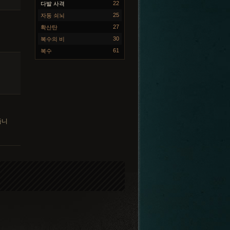
22
다발 사격
25
자동 쇠뇌
27
확산탄
30
복수의 비
61
복수
줍니