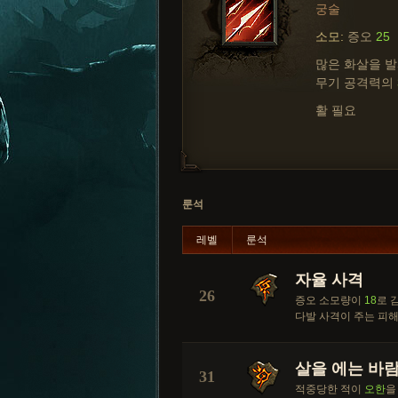
궁술
소모:
증오
25
많은 화살을 발
무기 공격력의
활 필요
룬석
레벨
룬석
자율 사격
26
증오 소모량이
18
로 
다발 사격이 주는 피해
살을 에는 바
31
적중당한 적이
오한
을