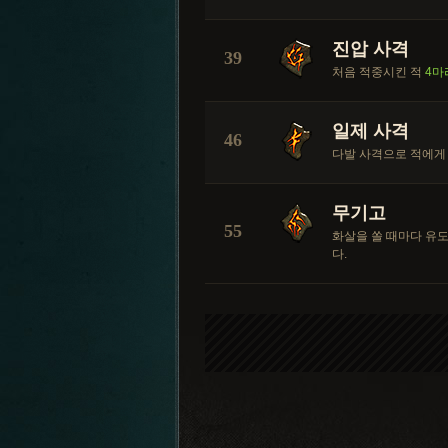
진압 사격
39
처음 적중시킨 적
4마
일제 사격
46
다발 사격으로 적에게
무기고
55
화살을 쏠 때마다 유
다.