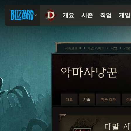
디아블로 III
게임 가이드
직업
기술
악마사냥꾼
개요
기술
지속 효과
성
다발 