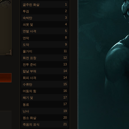
1
굶주린 화살
2
투검
3
속박탄
4
쇠못 덫
5
연발 사격
8
연막
9
도약
11
올가미
12
회전 표창
13
전투 준비
14
칼날 부채
14
회피 사격
15
수류탄
16
어둠의 힘
17
쐐기 덫
17
동료
19
난사
20
원소 화살
21
죽음의 표식