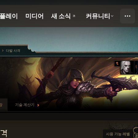
다발 사격
장
기술 계산기
사격
사용 가능 레벨
2