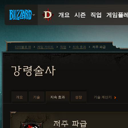
디아블로 III
게임 가이드
직업
지속 효과
저주 파급
강령술사
개요
기술
지속 효과
성장
기술 계산기
저주 파급