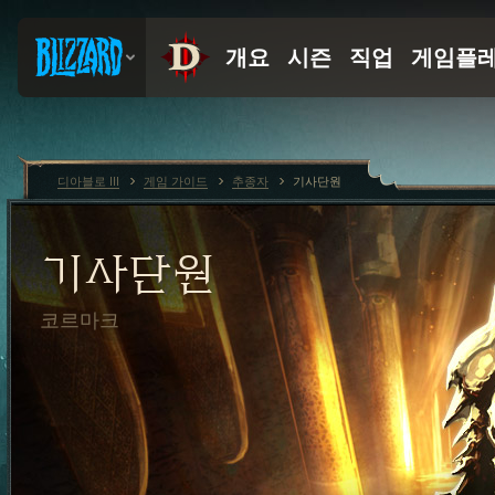
디아블로 III
게임 가이드
추종자
기사단원
기사단원
코르마크