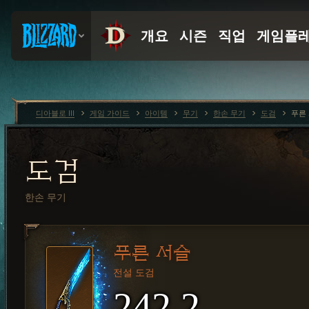
디아블로 III
게임 가이드
아이템
무기
한손 무기
도검
푸른
도검
한손 무기
푸른 서슬
전설 도검
242.2