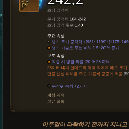
초당 공격력
무기 공격력
104~242
초당 공격 횟수
1.40
주요 속성
냉기 무기 공격력 +[981~1199]~[1175~149
냉기 기술로 주는 피해 [15~20]% 증가
보조 속성
적중 시 빙결 확률 [20.0~25.0]%
25미터 내의 언데드와 악마 적에게 매초 무
만큼 신성 피해를 주고 가끔씩 공중에 띄움
[5
무작위 속성 +2가지
계정 귀속
고유 장착
이주알이 타락하기 전까지 지니고 있