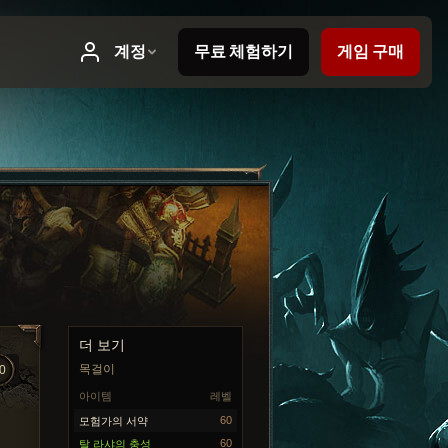
더 보기
목걸이
0
아이템
레벨
60
모험가의 서약
60
탈 라샤의 충성