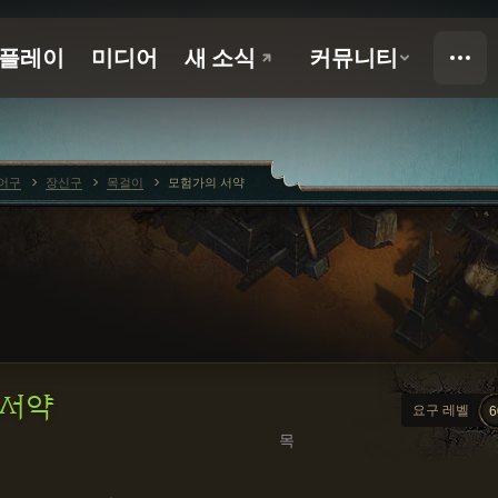
어구
장신구
목걸이
모험가의 서약
 서약
요구 레벨
6
목