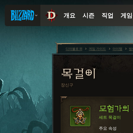
디아블로 III
게임 가이드
아이템
방
목걸이
장신구
모험가의
세트 목걸이
주요 속성