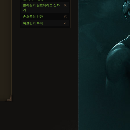
블랙손의 던크레이그 십자
60
가
70
손오공의 신단
70
아크칸의 부적