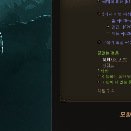
극대화 피해 [51.
3
가지 마법 속성
힘 +[626~
민첩 +[626
지능 +[626
무작위 속성 +
끝없는 걸음
모험가의 서약
나침도
2 세트:
이동하는 동안 받는
가만히 서 있는 동
계정 귀속
모험