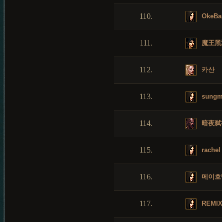
110.
OkeBa
111.
魔王黑
112.
카산
113.
sungm
114.
暗夜弑
115.
rachel
116.
메이호
117.
REMI