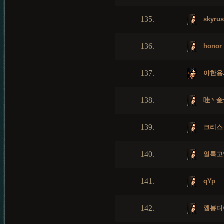
135.
skyru
136.
honor
137.
야한용
138.
哇丶金
139.
크리스
140.
얼룩고
141.
qYp
142.
껨봉디