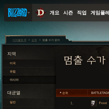
디아블로 III
순위
멈출 수가 없어
지역
멈출 수가
미국
유럽
아시아
대균열
순위
BATTLETAG
일반
1.
Frost