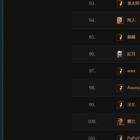
93.
鬼太郎
94.
闲人
95.
蘇鐵
96.
紅日
97.
ares
98.
Asuna
99.
굿드
100.
樱兰
101.
PaPaY