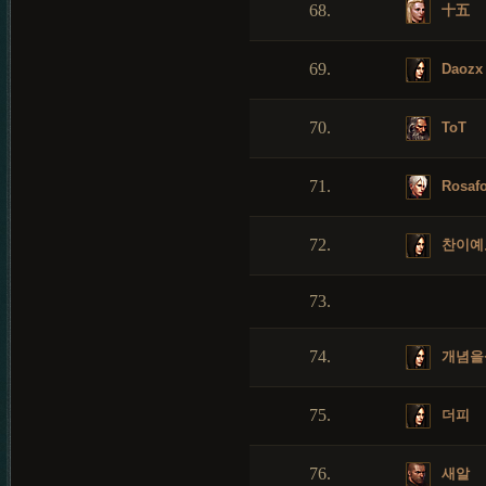
68.
十五
69.
Daozx
70.
ToT
71.
Rosafo
72.
찬이예
73.
74.
개념을
75.
더피
76.
새알