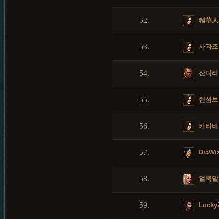
52.
稻草人
53.
사과조
54.
산다라
55.
핸섬보
56.
카타바
57.
DiaWiz
58.
얼룩말
59.
Lucky