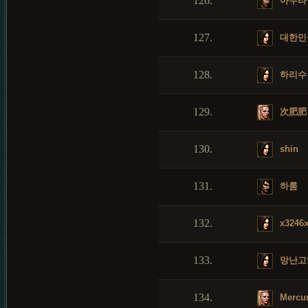
126.
아수라
127.
대한민
128.
하리수
129.
次肥肥
130.
shin
131.
하룸
132.
x3246x
133.
망난고
134.
Mercu