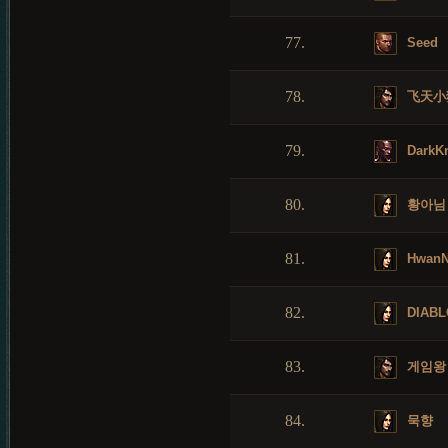
77.
Seed
78.
飞天小
79.
DarkKn
80.
황아님
81.
HwanN
82.
DIABL
83.
게임왕
84.
묵향