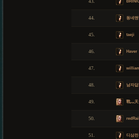
43.
BRINI
44.
동네맨
45.
taeji
46.
Haver
47.
willia
48.
남자답
49.
戰灬天
50.
redRai
51.
디삼전