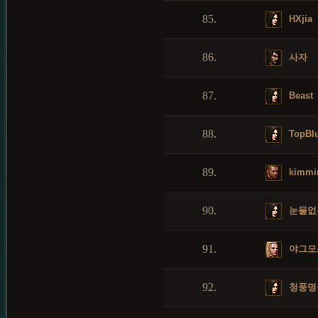
85.
HXjia
86.
사자
87.
Beast
88.
TopBl
89.
kimmi
90.
눈물없
91.
야그모
92.
청풍명