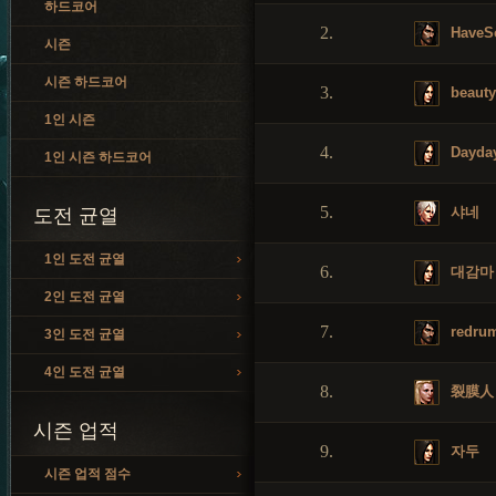
하드코어
2.
HaveS
시즌
시즌 하드코어
3.
beauty
1인 시즌
4.
Dayda
1인 시즌 하드코어
5.
샤네
도전 균열
1인 도전 균열
6.
대감마
2인 도전 균열
7.
redru
3인 도전 균열
4인 도전 균열
8.
裂膜人
시즌 업적
9.
자두
시즌 업적 점수