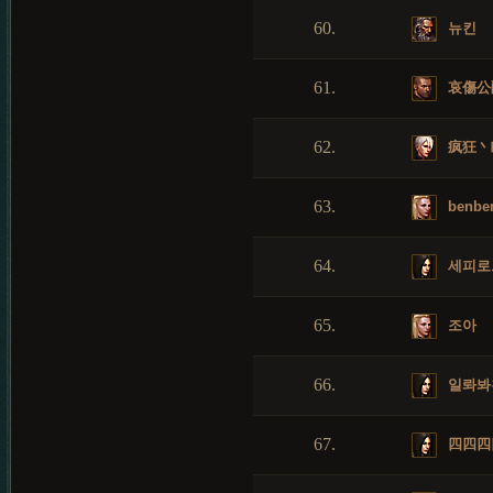
60.
뉴킨
61.
哀傷公
62.
疯狂丶
63.
benbe
64.
세피로
65.
조아
66.
일롸봐
67.
四四四