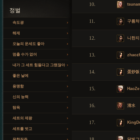
10.
tsuna
정벌
11.
구름처
속도광
해제
12.
니한지
오늘의 운세도 좋아
멈출 수가 없어
13.
zhaoz
내가 그 세트 힘들다고 그랬잖아
14.
蛋炒饭
좋은 날에
용맹함
15.
HaoZe
신의 능력
16.
清水
탐욕
세트의 제왕
17.
KingD
세트를 벗고
18.
달빛그
무한질주