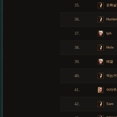
35.
은화살
36.
Hunte
37.
lph
38.
Hole
39.
때깔
40.
먹는거
41.
어마무
42.
Sam