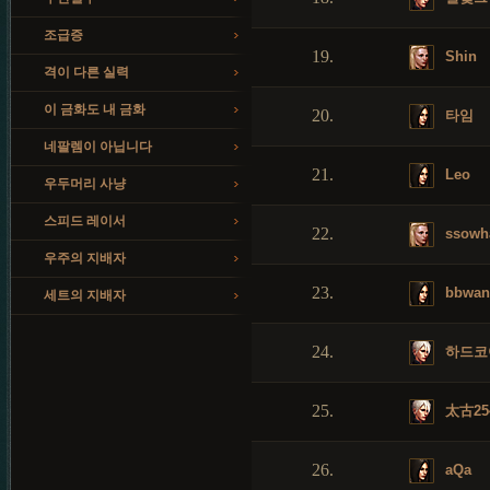
조급증
19.
Shin
격이 다른 실력
이 금화도 내 금화
20.
타임
네팔렘이 아닙니다
21.
Leo
우두머리 사냥
스피드 레이서
22.
ssowh
우주의 지배자
23.
bbwan
세트의 지배자
24.
하드코
25.
太古25
26.
aQa