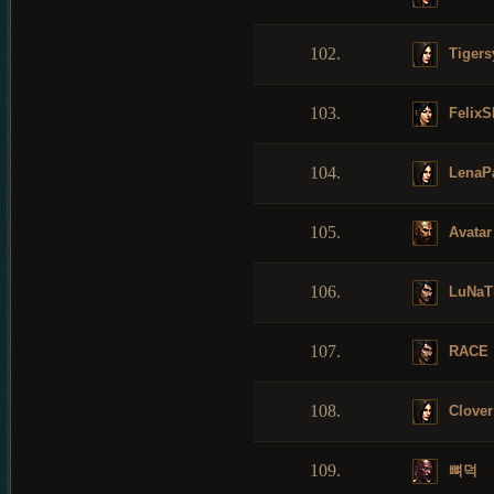
102.
Tigers
103.
FelixS
104.
LenaP
105.
Avatar
106.
LuNaT
107.
RACE
108.
Clover
109.
뼈덕