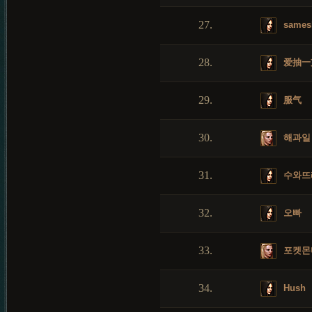
27.
sames
28.
爱抽一
29.
服气
30.
해과일
31.
수와뜨
32.
오빠
33.
포켓몬
34.
Hush