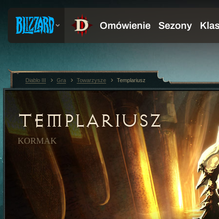
Diablo III
Gra
Towarzysze
Templariusz
TEMPLARIUSZ
KORMAK