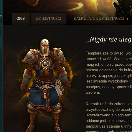
OPIS
UMIEJĘTNOŚCI
KALKULATOR UMIEJĘTNOŚCI
„Nigdy nie uleg
Templariusze to święci wo
sprawiedliwość. Wyrzeczen
mają ich chronić przed op
pokusą dołączenia do kult
nie wyrażają się jednak ty
jest świetnie wyszkolony i
posępny, oddany sprawie K
wzorem.
Kormak trafił do zakonu za
przystosował się do ascet
ukształtowano z niego tem
oddanie jest niezachwiane
templariusz szanuje u inn
pogarda dla tych, którzy n