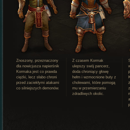
Znoszony, przeznaczony
Z czasem Kormak
dla nowicjusza napierśnik
ulepszy swój pancerz,
Kormaka jest co prawda
doda chroniący głowę
ciężki, lecz słabo chroni
hełm i wzmocnione buty z
przed zaciekłymi atakami
cholewami, które pomogą
co silniejszych demonów.
mu w przemierzaniu
zdradliwych okolic.
n
a
p