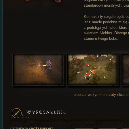
standardów moralnych, uwi
Kormak i ty często będziec
lecz macie podobną misję d
z podstępnych istot, które
światłem Niebios. Dlatego 
stanie u twego boku.
Zobacz wszystkie zrzuty ekranu
WYPOSAŻENIE
Odziany w ciężki pancerz,