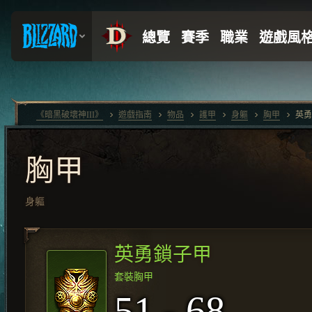
《暗黑破壞神III》
遊戲指南
物品
護甲
身軀
胸甲
英勇
胸甲
身軀
英勇鎖子甲
套裝胸甲
51 - 68