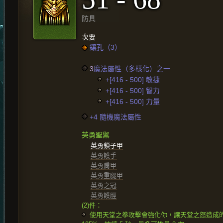
防具
次要
鑲孔（3）
3
魔法屬性（多樣化）之一
+[416 - 500] 敏捷
+[416 - 500] 智力
+[416 - 500] 力量
+4 隨機魔法屬性
英勇聖禦
英勇鎖子甲
英勇護手
英勇肩甲
英勇重腿甲
英勇之冠
英勇護脛
(2)件：
使用天堂之拳攻擊會強化你，讓天堂之怒造成