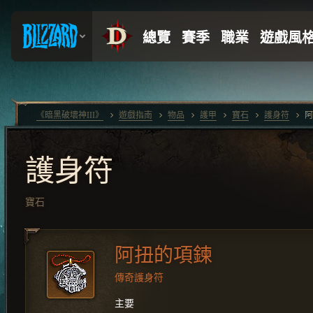
《暗黑破壞神III》
遊戲指南
物品
護甲
寶石
護身符
阿
護身符
寶石
阿扭的項鍊
傳奇護身符
主要