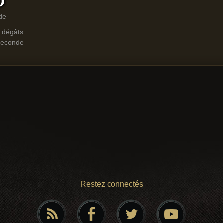
de
e dégâts
seconde
Restez connectés