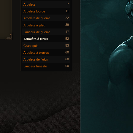
7
Arbalète
11
Arbalète lourde
22
Arbalète de guerre
39
Arbalète à jalet
47
Lanceur de guerre
52
Arbalète à treuil
53
Cranequin
60
Arbalète à pierres
60
Arbalète de fiélon
60
Lanceur funeste