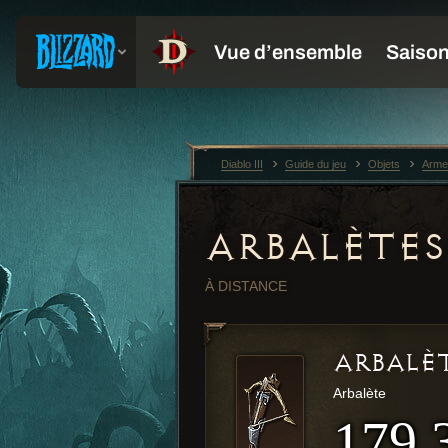
Diablo III
Guide du jeu
Objets
Arme
ARBALÈTES
À DISTANCE
ARBALÈT
Arbalète
179,