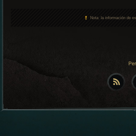
Nota: la información de e
Pe