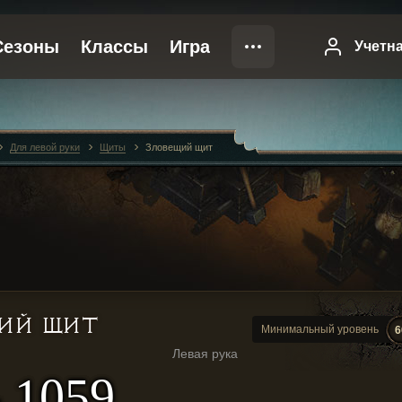
Для левой руки
Щиты
Зловещий щит
ИЙ ЩИТ
Минимальный уровень
6
Левая рука
- 1059