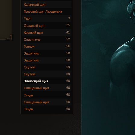
Кулачный щит
Грозовой щит Лахданана
3
Тарч
25
Осадный щит
41
Крепкий щит
52
Спаситель
56
Гоплон
58
Защитник
58
Защитник
59
Скутум
59
Скутум
60
Зловещий щит
60
Священный щит
60
Эгида
60
Священный щит
60
Эгида