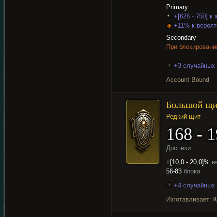
Primary
+[626 - 750] к
+11% к вероят
Secondary
При блокировани
+3 случайных 
Account Bound
Большой щ
Редкий щит
168 - 
Доспехи
+[10,0 - 20,0]%
в
56-83
блока
+4 случайных 
Изготавливает:
К