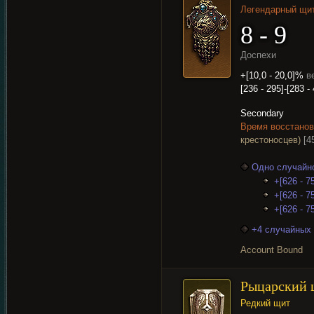
Легендарный щи
8 - 9
Доспехи
+[10,0 - 20,0]%
в
[236 - 295]-[283 -
Secondary
Время восстанов
крестоносцев)
[4
Одно случайно
+[626 - 7
+[626 - 7
+[626 - 7
+4 случайных 
Account Bound
Рыцарский 
Редкий щит