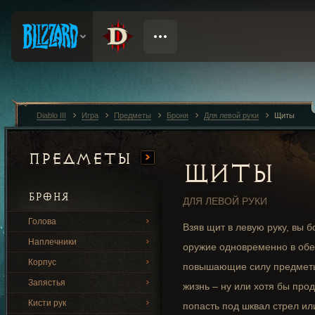
Diablo III
Игра
Предметы
Броня
Для левой руки
Щиты
Предметы
ЩИТЫ
БРОНЯ
ДЛЯ ЛЕВОЙ РУКИ
Голова
Взяв щит в левую руку, вы 
Наплечники
оружие одновременно в обеи
Корпус
повышающие силу предметы,
Запястья
жизнь – ну или хотя бы прод
Кисти рук
попасть под шквал стрел или