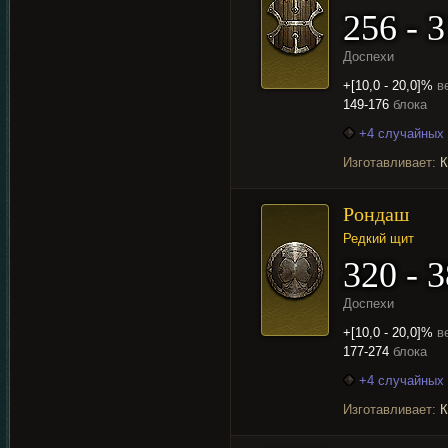
256 - 
Доспехи
+[10,0 - 20,0]%
в
149-176
блока
+4 случайных 
Изготавливает:
К
Рондаш
Редкий щит
320 - 
Доспехи
+[10,0 - 20,0]%
в
177-274
блока
+4 случайных 
Изготавливает:
К