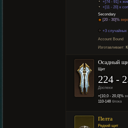
+[74 - 91] к ж
+[11 - 20] к 
Secondary
[20 - 30]%
веро
+3 случайных 
Account Bound
Изготавливает:
К
Осадный щ
Щит
224 - 
Доспехи
+[10,0 - 20,0]%
в
110-148
блока
Пелта
Редкий щит