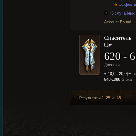
Эффектив
+3 случайных 
Account Bound
Спаситель
Щит
620 - 
Доспехи
+[10,0 - 20,0]%
в
948-1088
блока
Результаты
1
–
25
из
45