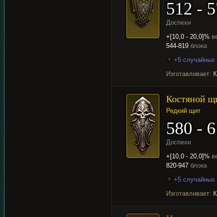
512 - 
Доспехи
+[10,0 - 20,0]%
в
544-819
блока
+5 случайных 
Изготавливает:
К
Костяной щ
Редкий щит
580 - 
Доспехи
+[10,0 - 20,0]%
в
820-947
блока
+5 случайных 
Изготавливает:
К