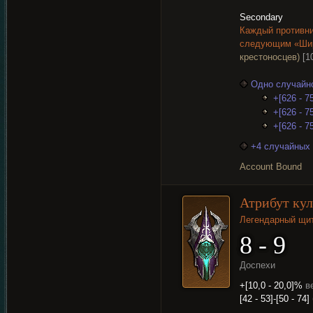
Secondary
Каждый противни
следующим «Шир
крестоносцев)
[1
Одно случайно
+[626 - 7
+[626 - 7
+[626 - 7
+4 случайных 
Account Bound
Атрибут кул
Легендарный щи
8 - 9
Доспехи
+[10,0 - 20,0]%
в
[42 - 53]-[50 - 74]