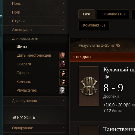
Пояс
Ноги
Все
Обычное (18)
Ступни
Комплект (3)
Аксессуары
Для левой руки
Результаты
1
–
25
из
45
Щиты
Щиты крестоносцев
ПРЕДМЕТ
Обереги
Кулачный щ
Сферы
Щит
Колчаны
8 - 9
Phylacteries
Доспехи
Для спутников
+[10,0 - 20,0]%
в
7-12
блока
ОРУЖИЕ
Таинственн
Одноручное