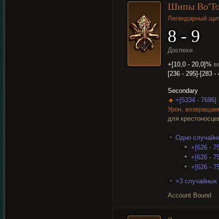
Шипы Во'То
Легендарный щи
8 - 9
Доспехи
+[10,0 - 20,0]%
в
[236 - 295]-[283 -
Secondary
+[5334 - 7696
Урон, возвращае
для крестоносце
Одно случайно
+[626 - 7
+[626 - 7
+[626 - 7
+3 случайных 
Account Bound