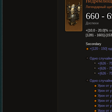
Недремлющ
Легендарный щи
660 - 
Доспехи
+[10,0 - 20,0]%
в
[1281 - 1601]-[15
Secondary
+[120 - 150] 
Одно случайно
+[626 - 7
+[626 - 7
+[626 - 7
Одно случайно
Урон от 
Урон от 
Урон от 
Урон от 
Урон от 
Урон от 