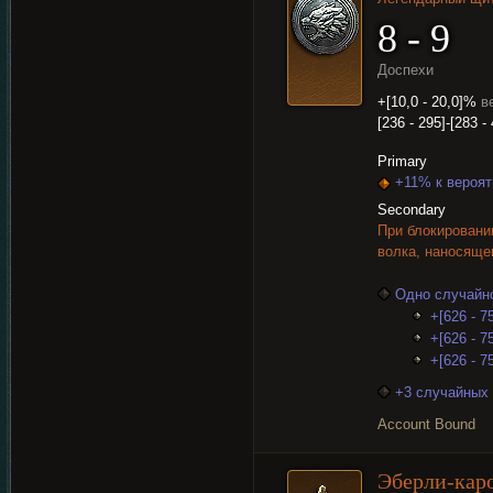
8 - 9
Доспехи
+[10,0 - 20,0]%
в
[236 - 295]-[283 -
Primary
+11% к вероят
Secondary
При блокировани
волка, наносяще
Одно случайно
+[626 - 7
+[626 - 7
+[626 - 7
+3 случайных 
Account Bound
Эберли-кар