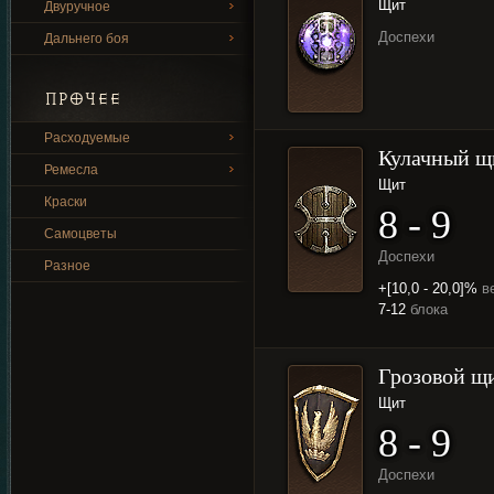
Щит
Двуручное
Доспехи
Дальнего боя
ПРОЧЕЕ
Расходуемые
Кулачный щ
Ремесла
Щит
Краски
8 - 9
Самоцветы
Доспехи
Разное
+[10,0 - 20,0]%
в
7-12
блока
Грозовой щ
Щит
8 - 9
Доспехи