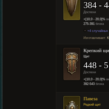
384 - 
Доспехи
+[10,0 - 20,0]%
в
275-391
блока
+4 случайных 
Изготавливает:
К
Крепкий щи
Щит
448 - 
Доспехи
+[10,0 - 20,0]%
в
392-543
блока
Павеза
Редкий щит