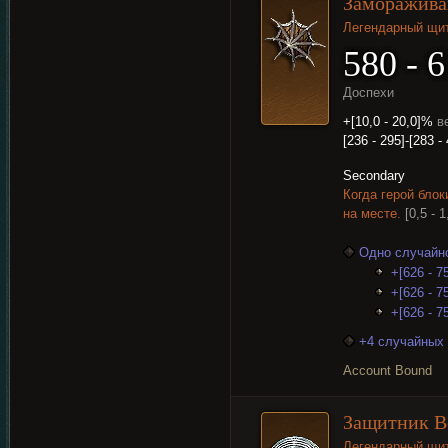
Заморажива
Легендарный щи
580 - 
Доспехи
+[10,0 - 20,0]%
в
[236 - 295]-[283 -
Secondary
Когда герой бло
на месте.
[0,5 - 1
Одно случайно
+[626 - 7
+[626 - 7
+[626 - 7
+4 случайных 
Account Bound
Защитник В
Легендарный щи