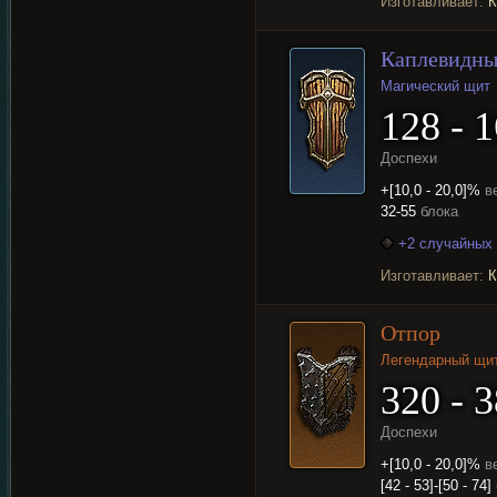
Изготавливает:
К
Каплевидны
Магический щит
128 - 
Доспехи
+[10,0 - 20,0]%
в
32-55
блока
+2 случайных 
Изготавливает:
К
Отпор
Легендарный щи
320 - 
Доспехи
+[10,0 - 20,0]%
в
[42 - 53]-[50 - 74]