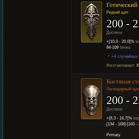
Готический
Редкий щит
200 - 
Доспехи
+[10,0 - 20,0]%
в
84-109
блока
+4 случайных 
Изготавливает:
К
Костяная ст
Легендарный щи
200 - 
Доспехи
+[8,3 - 16,7]%
ве
[134 - 168]-[160 -
Primary